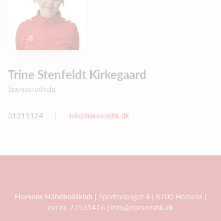
Trine Stenfeldt Kirkegaard
Sponsorudvalg
31211124
tsk@horsenshk.dk
Horsens Håndboldklub
| Sportsvænget 4 | 8700 Horsens |
cvr nr. 77531416 | info@horsenshk.dk