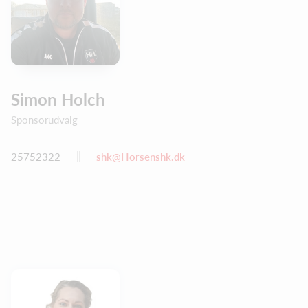
Simon Holch
Sponsorudvalg
25752322
shk@Horsenshk.dk