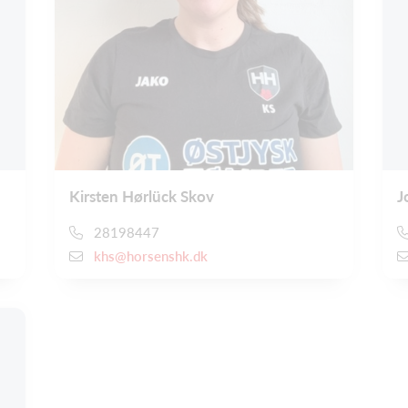
Kirsten Hørlück Skov
J
28198447
khs@horsenshk.dk