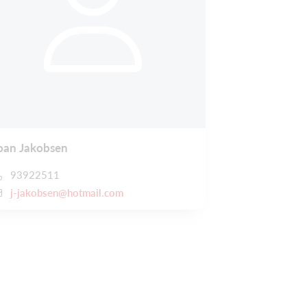
oan Jakobsen
93922511
j-jakobsen@hotmail.com