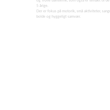
og Trolle bamserne, som også er temaet til de
5 årige.
Der er fokus på motorik, små aktiviteter, sang
bolde og hyggeligt samvær.