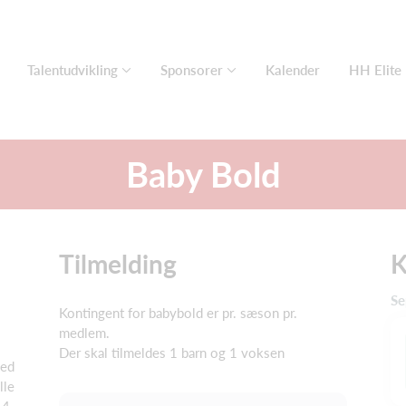
Talentudvikling
Sponsorer
Kalender
HH Elite
Baby Bold
Tilmelding
K
Se
Kontingent for babybold er pr. sæson pr.
medlem.
Der skal tilmeldes 1 barn og 1 voksen
med
lle