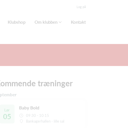
Log på
Klubshop
Om klubben
Kontakt
ommende træninger
ptember
Baby Bold
Lør
05
09:30 - 10:15
Bankagerhallen - lille sal