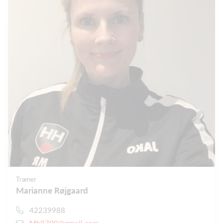
Træner
Marianne Røjgaard
42239988
Mb8700@gmail.com