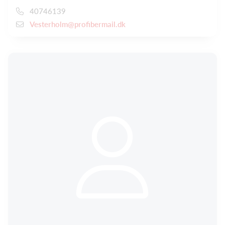
40746139
Vesterholm@profibermail.dk