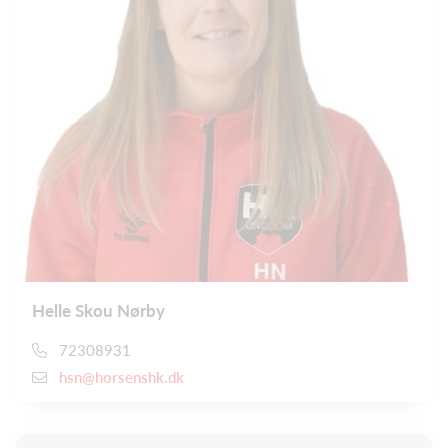
Helle Skou Nørby
72308931
hsn@horsenshk.dk