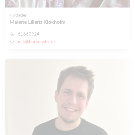
Holdleder
Malene Lilleris Klokholm
61660924
mlk@horsenshk.dk